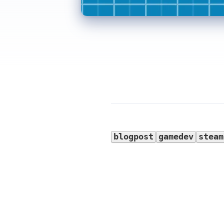
blogpost
gamedev
steam