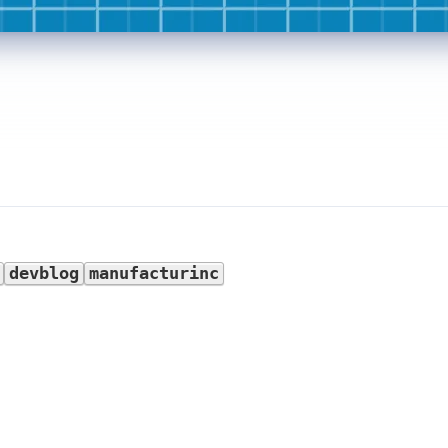
devblog
manufacturinc