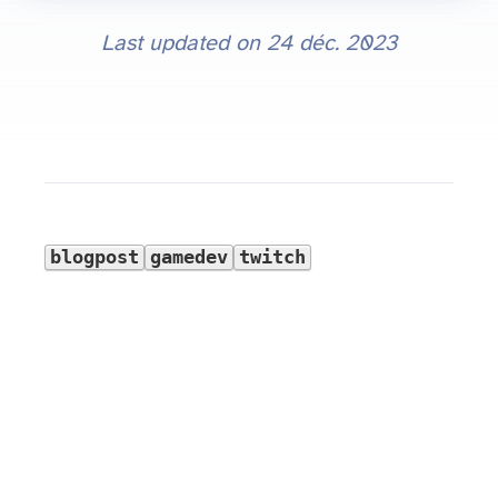
Last updated on
24 déc. 2023
blogpost
gamedev
twitch
, vous ne pouvez pas ajouter directement votre jeu sur Twitch. Ils utilisent un service appelé