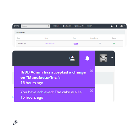
Et vous devriez être en capacité de voir votre catégorie Twitch maintenant ! 🎉